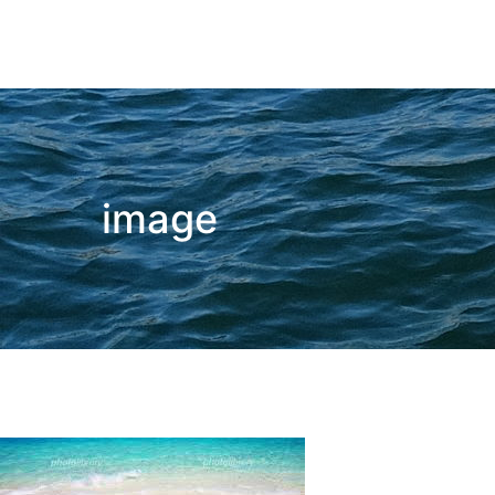
コ
ン
テ
ン
wsf share club
ツ
へ
ス
キ
ッ
プ
image