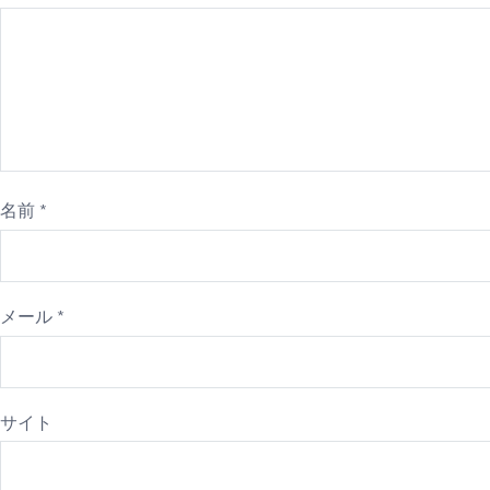
ゲ
ー
シ
ョ
ン
名前
*
メール
*
サイト