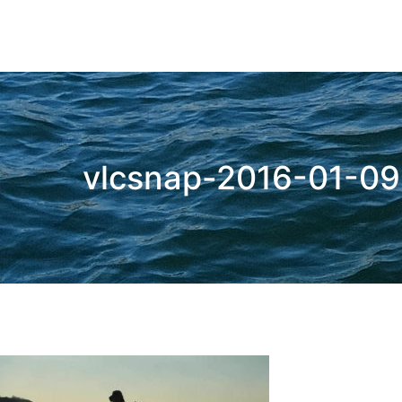
コ
ン
テ
ン
wsf share club
ツ
へ
ス
キ
ッ
プ
vlcsnap-2016-01-0