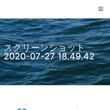
コ
ン
テ
wsf share club
ン
ツ
へ
ス
キ
ッ
プ
スクリーンショット
2020-07-27 18.49.42