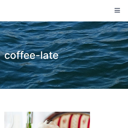
コ
ン
テ
wsf share club
ン
ツ
へ
ス
キ
ッ
プ
coffee-late