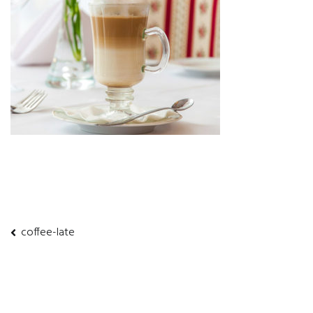
coffee-late
投
稿
ナ