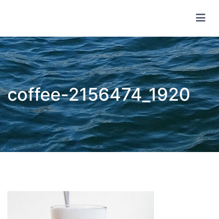
コ
ン
テ
wsf share club
ン
ツ
へ
ス
キ
ッ
プ
coffee-2156474_1920