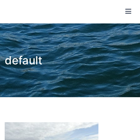
コ
ン
テ
wsf share club
ン
ツ
へ
ス
キ
ッ
プ
default