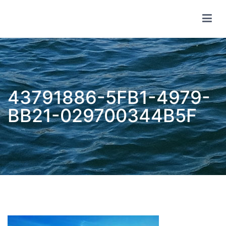
コ
ン
テ
wsf share club
ン
ツ
へ
ス
キ
ッ
プ
43791886-5FB1-4979-
BB21-029700344B5F